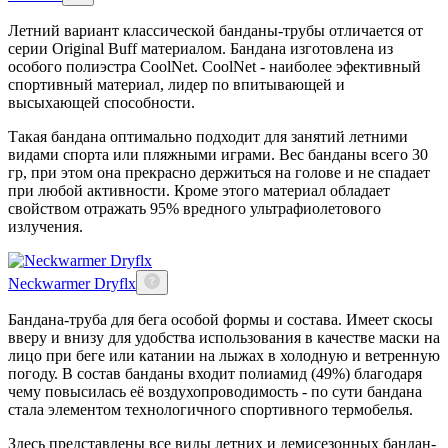
Летний вариант классической банданы-трубы отличается от
серии Original Buff материалом. Бандана изготовлена из
особого полиэстра CoolNet. CoolNet - наиболее эфективный
спортивный материал, лидер по впитывающей и
высыхающей способности.
Такая бандана оптимально подходит для занятий летними
видами спорта или пляжными играми. Вес банданы всего 30
гр, при этом она прекрасно держиться на голове и не спадает
при любой активности. Кроме этого материал обладает
свойством отражать 95% вредного ультрафиолетового
излучения.
Neckwarmer Dryflx
Бандана-труба для бега особой формы и состава. Имеет скосы
вверу и внизу для удобства использования в качестве маски на
лицо при беге или катании на лыжах в холодную и ветренную
погоду. В состав банданы входит полиамид (49%) благодаря
чему повысилась её воздухопроводимость - по сути бандана
стала элементом технологичного спортивного термобелья.
Здесь представлены все виды летних и демисезонных бандан-