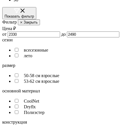
Показать фильтр
Фильтр
Закрыть
Цена ₽
от
до
сезон
всесезонные
лето
размер
50-58 см взрослые
53-62 см взрослые
основной материал
CoolNet
Dryflx
Полиэстер
конструкция