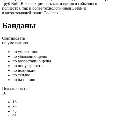
труб Buff. В коллекции есть как изделия из обычного
полиэстра, так и более технологичный Бафф из
влагоотводящей ткани Coolmax.
Банданы
Сортировать
по умолчанию
по умолчанию
по убыванию цены
по возрастанию цены
по популярности
по новинкам
по скидке
по названию
Показывать по
16
16
36
48
96