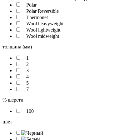
Polar
Polar Reversible
Thermonet
Wool heavyweight
Wool lightweight
Wool midweight
толщина (мм)
1
2
3
4
5
7
% шерсти
100
цвет