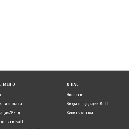
от
до
сезон
лето
зима
размер
45-56 см дети
51-56 см дети
50-55 см подростки
Е МЕНЮ
О НАС
основной материал
и
Полиэстер
Новости
ка и оплата
Трикотаж
Виды продукции Buff
рация/Вход
Хлопок
Купить оптом
идности Buff
конструкция