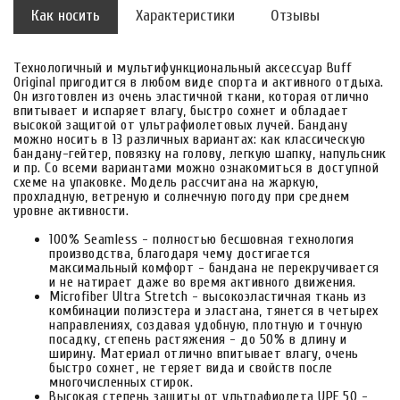
Как носить
Характеристики
Отзывы
Технологичный и мультифункциональный аксессуар Buff
Original пригодится в любом виде спорта и активного отдыха.
Он изготовлен из очень эластичной ткани, которая отлично
впитывает и испаряет влагу, быстро сохнет и обладает
высокой защитой от ультрафиолетовых лучей. Бандану
можно носить в 13 различных вариантах: как классическую
бандану-гейтер, повязку на голову, легкую шапку, напульсник
и пр. Со всеми вариантами можно ознакомиться в доступной
схеме на упаковке. Модель рассчитана на жаркую,
прохладную, ветреную и солнечную погоду при среднем
уровне активности.
100% Seamless - полностью бесшовная технология
производства, благодаря чему достигается
максимальный комфорт - бандана не перекручивается
и не натирает даже во время активного движения.
Microfiber Ultra Stretch - высокоэластичная ткань из
комбинации полиэстера и эластана, тянется в четырех
направлениях, создавая удобную, плотную и точную
посадку, степень растяжения - до 50% в длину и
ширину. Материал отлично впитывает влагу, очень
быстро сохнет, не теряет вида и свойств после
многочисленных стирок.
Высокая степень защиты от ультрафиолета UPF 50 -