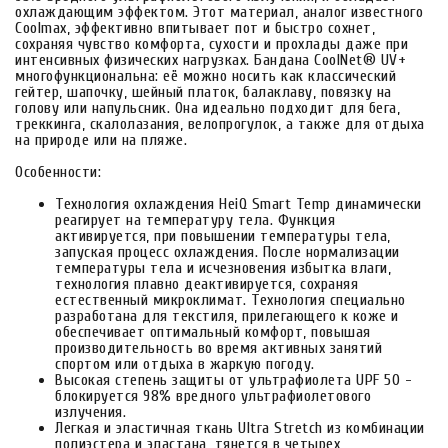
охлаждающим эффектом. Этот материал, аналог известного
Coolmax, эффективно впитывает пот и быстро сохнет,
сохраняя чувство комфорта, сухости и прохлады даже при
интенсивных физических нагрузках. Бандана CoolNet® UV+
многофункциональна: её можно носить как классический
гейтер, шапочку, шейный платок, балаклаву, повязку на
голову или напульсник. Она идеально подходит для бега,
треккинга, скалолазания, велопрогулок, а также для отдыха
на природе или на пляже.
Особенности:
Технология охлаждения HeiQ Smart Temp динамически
реагирует на температуру тела. Функция
активируется, при повышении температуры тела,
запуская процесс охлаждения. После нормализации
температуры тела и исчезновения избытка влаги,
технология плавно деактивируется, сохраняя
естественный микроклимат. Технология специально
разработана для текстиля, прилегающего к коже и
обеспечивает оптимальный комфорт, повышая
производительность во время активных занятий
спортом или отдыха в жаркую погоду.
Высокая степень защиты от ультрафиолета UPF 50 -
блокируется 98% вредного ультрафиолетового
излучения.
Легкая и эластичная ткань Ultra Stretch из комбинации
полиэстера и эластана, тянется в четырех