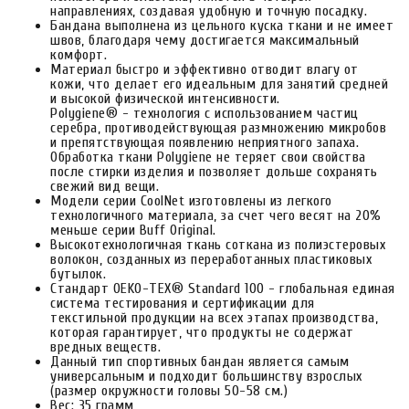
направлениях, создавая удобную и точную посадку.
Бандана выполнена из цельного куска ткани и не имеет
швов, благодаря чему достигается максимальный
комфорт.
Материал быстро и эффективно отводит влагу от
кожи, что делает его идеальным для занятий средней
и высокой физической интенсивности.
Polygiene® - технология с использованием частиц
серебра, противодействующая размножению микробов
и препятствующая появлению неприятного запаха.
Обработка ткани Polygiene не теряет свои свойства
после стирки изделия и позволяет дольше сохранять
свежий вид вещи.
Модели серии CoolNet изготовлены из легкого
технологичного материала, за счет чего весят на 20%
меньше серии Buff Original.
Высокотехнологичная ткань соткана из полиэстеровых
волокон, созданных из переработанных пластиковых
бутылок.
Стандарт OEKO-TEX® Standard 100 - глобальная единая
система тестирования и сертификации для
текстильной продукции на всех этапах производства,
которая гарантирует, что продукты не содержат
вредных веществ.
Данный тип спортивных бандан является самым
универсальным и подходит большинству взрослых
(размер окружности головы 50-58 см.)
Вес: 35 грамм