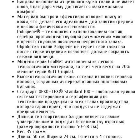
Бандана выполнена из цельного куска ткани и не имеет
швов, благодаря чему достигается максимальный
комфорт.
Материал быстро и эффективно отводит влагу от
кожи, что делает его идеальным для занятий средней
и высокой физической интенсивности.
Polygiene® - технология с использованием частиц
серебра, противодействующая размножению микробов
и препятствующая появлению неприятного запаха.
Обработка ткани Polygiene не теряет свои свойства
после стирки изделия и позволяет дольше сохранять
свежий вид вещи.
Модели серии CoolNet изготовлены из легкого
технологичного материала, за счет чего весят на 20%
меньше серии Buff Original.
Высокотехнологичная ткань соткана из полиэстеровых
волокон, созданных из переработанных пластиковых
бутылок.
Стандарт OEKO-TEX® Standard 100 - глобальная единая
система тестирования и сертификации для
текстильной продукции на всех этапах производства,
которая гарантирует, что продукты не содержат
вредных веществ.
Данный тип спортивных бандан является самым
универсальным и подходит большинству взрослых
(размер окружности головы 50-58 см.)
Вес: 35 грамм
Длина: 50 см. Ширина 23 см. Тянется в 4 стороны.