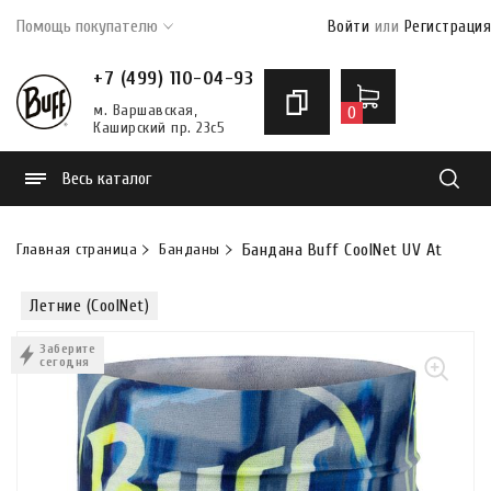
Помощь покупателю
Войти
или
Регистрация
+7 (499) 110-04-93
м. Варшавская,
0
Каширский пр. 23с5
Весь каталог
Найти
Главная страница
Банданы
Бандана Buff CoolNet UV Atis Blue
Летние (CoolNet)
Заберите
сегодня