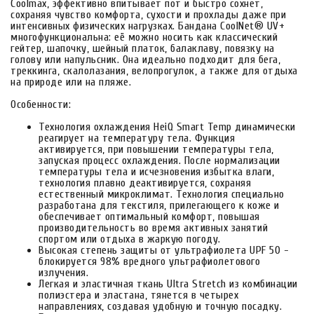
Coolmax, эффективно впитывает пот и быстро сохнет,
сохраняя чувство комфорта, сухости и прохлады даже при
интенсивных физических нагрузках. Бандана CoolNet® UV+
многофункциональна: её можно носить как классический
гейтер, шапочку, шейный платок, балаклаву, повязку на
голову или напульсник. Она идеально подходит для бега,
треккинга, скалолазания, велопрогулок, а также для отдыха
на природе или на пляже.
Особенности:
Технология охлаждения HeiQ Smart Temp динамически
реагирует на температуру тела. Функция
активируется, при повышении температуры тела,
запуская процесс охлаждения. После нормализации
температуры тела и исчезновения избытка влаги,
технология плавно деактивируется, сохраняя
естественный микроклимат. Технология специально
разработана для текстиля, прилегающего к коже и
обеспечивает оптимальный комфорт, повышая
производительность во время активных занятий
спортом или отдыха в жаркую погоду.
Высокая степень защиты от ультрафиолета UPF 50 -
блокируется 98% вредного ультрафиолетового
излучения.
Легкая и эластичная ткань Ultra Stretch из комбинации
полиэстера и эластана, тянется в четырех
направлениях, создавая удобную и точную посадку.