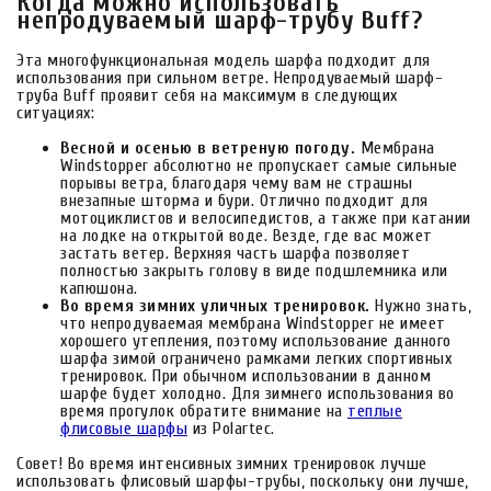
Когда можно использовать
непродуваемый шарф-трубу Buff?
Эта многофункциональная модель шарфа подходит для
использования при сильном ветре. Непродуваемый шарф-
труба Buff проявит себя на максимум в следующих
ситуациях:
Весной и осенью в ветреную погоду.
Мембрана
Windstopper абсолютно не пропускает самые сильные
порывы ветра, благодаря чему вам не страшны
внезапные шторма и бури. Отлично подходит для
мотоциклистов и велосипедистов, а также при катании
на лодке на открытой воде. Везде, где вас может
застать ветер. Верхняя часть шарфа позволяет
полностью закрыть голову в виде подшлемника или
капюшона.
Во время зимних уличных тренировок.
Нужно знать,
что непродуваемая мембрана Windstopper не имеет
хорошего утепления, поэтому использование данного
шарфа зимой ограничено рамками легких спортивных
тренировок. При обычном использовании в данном
шарфе будет холодно. Для зимнего использования во
время прогулок обратите внимание на
теплые
флисовые шарфы
из Polartec.
Совет! Во время интенсивных зимних тренировок лучше
использовать флисовый шарфы-трубы, поскольку они лучше,