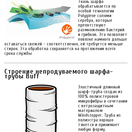
Ткань шарфа
обрабатывается по
особой технологии
Polygiene солями
серебра, которые
препятствуют
размножению бактерий
и грибков. Это позволяет
повязке намного дольше
оставаться свежей - соответственно, ей требуется меньше
стирок. Эта обработка сохраняется на протяжении всего
срока службы
Строение непродуваемого шарфа-
трубы Buff
Эластичный длинный
шарф-труба создан из
100% полиэстеровой
микрофибры в сочетании
с ветрозащитным
материалом
Windstopper. Труба из
полиэстра хорошо
тянется и принимает
любую форму.