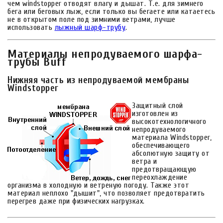
чем windstopper отводят влагу и дышат. Т.е. для зимнего
бега или беговых лыж, если только вы бегаете или катаетесь
не в открытом поле под зимними ветрами, лучше
использовать
лыжный шарф-трубу
.
Материалы непродуваемого шарфа-
трубы Buff
Нижняя часть из непродуваемой мембраны
Windstopper
Защитный слой
изготовлен из
высокотехнологичного
непродуваемого
материала Windstopper,
обеспечивающего
абсолютную защиту от
ветра и
предотвращающую
переохлаждение
организма в холодную и ветреную погоду. Также этот
материал неплохо "дышит", что позволяет предотвратить
перегрев даже при физических нагрузках.