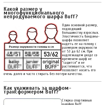
Какой размер у
многофункционального
непродуваемого шарфа Buff?
Один основной размер,
подходяший
большинству взрослых.
Эластичность банданы-
шарфа позволяет
надеть ее на голову с
размером окружности
от 53 до 62 см. При
надлежащем уходе со
временем шарф не
"садится" и не
растягивается, что
позволяет носить его
очень долго и часто стирать без потери качества.
Как ухаживать за шарфом-
трансформером Buff?
Стирка спортивных
шарфов Buff