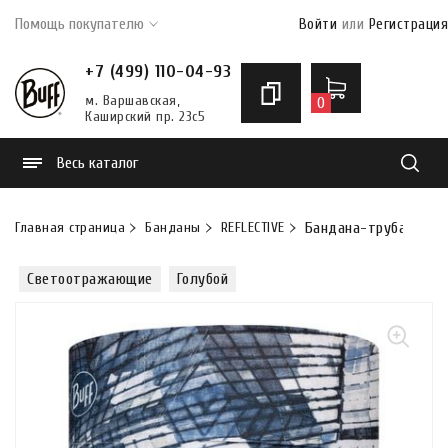
Помощь покупателю
Войти
или
Регистрация
+7 (499) 110-04-93
м. Варшавская,
0
Каширский пр. 23с5
Весь каталог
Найти
Главная страница
Банданы
REFLECTIVE
Бандана-труба Buff Co
Светоотражающие
Голубой