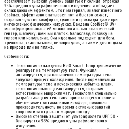
обеспечивает высокий уровень защиты от солнца, отражая
95% вредного ультрафиолетового излучения, и обладает
охлаждающим эффектом. Этот материал, аналог известного
Coolmax, эффективно впитывает пот и быстро сохнет,
сохраняя чувство комфорта, сухости и прохлады даже при
интенсивных физических нагрузках. Бандана CoolNet® UV+
многофункциональна: её можно носить как классический
гейтер, шапочку, шейный платок, балаклаву, повязку на
голову или напульсник. Она идеально подходит для бега,
треккинга, скалолазания, велопрогулок, а также для отдыха
на природе или на пляже.
Особенности:
Технология охлаждения HeiQ Smart Temp динамически
реагирует на температуру тела. Функция
активируется, при повышении температуры тела,
запуская процесс охлаждения. После нормализации
температуры тела и исчезновения избытка влаги,
технология плавно деактивируется, сохраняя
естественный микроклимат. Технология специально
разработана для текстиля, прилегающего к коже и
обеспечивает оптимальный комфорт, повышая
производительность во время активных занятий
спортом или отдыха в жаркую погоду.
Высокая степень защиты от ультрафиолета UPF 50 -
блокируется 98% вредного ультрафиолетового
излучения.