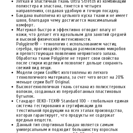
Легкая и эластичная ткань Ultra Stretch из комбинации
полиэстера и эластана, тянется в четырех
направлениях, создавая удобную и точную посадку.
Бандана выполнена из цельного куска ткани и не имеет
швов, благодаря чему достигается максимальный
комфорт.
Материал быстро и эффективно отводит влагу от
кожи, что делает его идеальным для занятий средней
и высокой физической интенсивности.
Polygiene® - технология с использованием частиц
серебра, противодействующая размножению микробов
и препятствующая появлению неприятного запаха.
Обработка ткани Polygiene не теряет свои свойства
после стирки изделия и позволяет дольше сохранять
свежий вид вещи.
Модели серии CoolNet изготовлены из легкого
технологичного материала, за счет чего весят на 20%
меньше серии Buff Original.
Высокотехнологичная ткань соткана из полиэстеровых
волокон, созданных из переработанных пластиковых
бутылок.
Стандарт OEKO-TEX® Standard 100 - глобальная единая
система тестирования и сертификации для
текстильной продукции на всех этапах производства,
которая гарантирует, что продукты не содержат
вредных веществ.
Данный тип спортивных бандан является самым
универсальным и подходит большинству взрослых