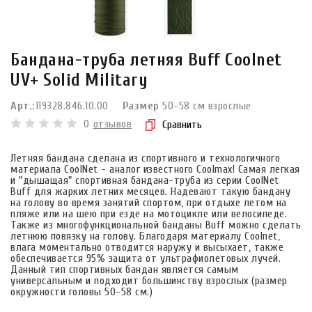
Бандана-труба летняя Buff Coolnet
UV+ Solid Military
Арт.:
119328.846.10.00
Размер
50-58 см взрослые
0
отзывов
Сравнить
Летняя бандана сделана из спортивного и технологичного
материала CoolNet - аналог известного Coolmax! Самая легкая
и "дышащая" спортивная бандана-труба из серии CoolNet
Buff для жарких летних месяцев. Надевают такую бандану
на голову во время занятий спортом, при отдыхе летом на
пляже или на шею при езде на мотоцикле или велосипеде.
Также из многофункциональной банданы Buff можно сделать
летнюю повязку на голову. Благодаря материалу Coolnet,
влага моментально отводится наружу и высыхает, также
обеспечивается 95% защита от ультрафиолетовых лучей.
Данный тип спортивных бандан является самым
универсальным и подходит большинству взрослых (размер
окружности головы 50-58 см.)