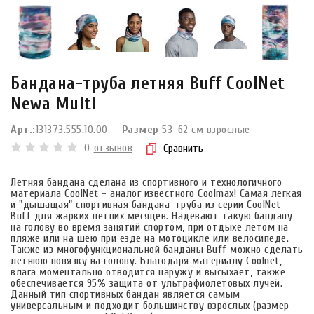
Бандана-труба летняя Buff CoolNet
Newa Multi
Арт.:
131373.555.10.00
Размер
53-62 см взрослые
0
отзывов
Сравнить
Летняя бандана сделана из спортивного и технологичного
материала CoolNet - аналог известного Coolmax! Самая легкая
и "дышащая" спортивная бандана-труба из серии CoolNet
Buff для жарких летних месяцев. Надевают такую бандану
на голову во время занятий спортом, при отдыхе летом на
пляже или на шею при езде на мотоцикле или велосипеде.
Также из многофункциональной банданы Buff можно сделать
летнюю повязку на голову. Благодаря материалу Coolnet,
влага моментально отводится наружу и высыхает, также
обеспечивается 95% защита от ультрафиолетовых лучей.
Данный тип спортивных бандан является самым
универсальным и подходит большинству взрослых (размер