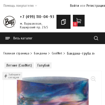
Помощь покупателю
Войти
или
Регистрация
+7 (499) 110-04-93
м. Варшавская,
0
Каширский пр. 23с5
Весь каталог
Найти
Главная страница
Банданы
CoolNet
Бандана-труба летняя B
Летние (CoolNet)
Голубой
Заберите
сегодня