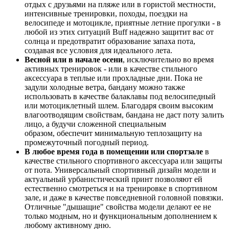
отдых с друзьями на пляже или в гористой местности,
интенсивные тренировки, походы, поездки на
велосипеде и мотоцикле, приятные летние прогулки - в
любой из этих ситуаций Buff надежно защитит вас от
солнца и предотвратит образование запаха пота,
создавая все условия для идеального лета.
Весной или в начале осени
, исключительно во время
активных тренировок - или в качестве стильного
аксессуара в теплые или прохладные дни. Пока не
задули холодные ветра, бандану можно также
использовать в качестве балаклавы под велосипедный
или мотоциклетный шлем. Благодаря своим высоким
влагоотводящим свойствам, бандана не даст поту залить
лицо, а будучи сложенной специальным
образом, обеспечит минимальную теплозащиту на
промежуточный погодный период.
В любое время года в помещении или спортзале
в
качестве стильного спортивного аксессуара или защиты
от пота. Универсальный спортивный дизайн модели и
актуальный урбанистический принт позволяют ей
естественно смотреться и на тренировке в спортивном
зале, и даже в качестве повседневной головной повязки.
Отличные "дышащие" свойства модели делают ее не
только модным, но и функциональным дополнением к
любому активному дню.