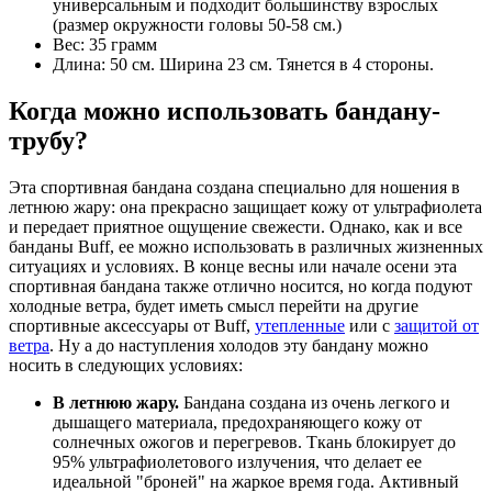
универсальным и подходит большинству взрослых
(размер окружности головы 50-58 см.)
Вес: 35 грамм
Длина: 50 см. Ширина 23 см. Тянется в 4 стороны.
Когда можно использовать бандану-
трубу?
Эта спортивная бандана создана специально для ношения в
летнюю жару: она прекрасно защищает кожу от ультрафиолета
и передает приятное ощущение свежести. Однако, как и все
банданы Buff, ее можно использовать в различных жизненных
ситуациях и условиях. В конце весны или начале осени эта
спортивная бандана также отлично носится, но когда подуют
холодные ветра, будет иметь смысл перейти на другие
спортивные аксессуары от Buff,
утепленные
или с
защитой от
ветра
. Ну а до наступления холодов эту бандану можно
носить в следующих условиях:
В летнюю жару.
Бандана создана из очень легкого и
дышащего материала, предохраняющего кожу от
солнечных ожогов и перегревов. Ткань блокирует до
95% ультрафиолетового излучения, что делает ее
идеальной "броней" на жаркое время года. Активный