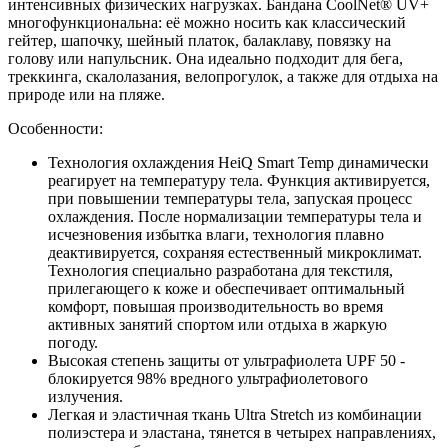
интенсивных физических нагрузках. Бандана CoolNet® UV+
многофункциональна: её можно носить как классический
гейтер, шапочку, шейный платок, балаклаву, повязку на
голову или напульсник. Она идеально подходит для бега,
треккинга, скалолазания, велопрогулок, а также для отдыха на
природе или на пляже.
Особенности:
Технология охлаждения HeiQ Smart Temp динамически
реагирует на температуру тела. Функция активируется,
при повышении температуры тела, запуская процесс
охлаждения. После нормализации температуры тела и
исчезновения избытка влаги, технология плавно
деактивируется, сохраняя естественный микроклимат.
Технология специально разработана для текстиля,
прилегающего к коже и обеспечивает оптимальный
комфорт, повышая производительность во время
активных занятий спортом или отдыха в жаркую
погоду.
Высокая степень защиты от ультрафиолета UPF 50 -
блокируется 98% вредного ультрафиолетового
излучения.
Легкая и эластичная ткань Ultra Stretch из комбинации
полиэстера и эластана, тянется в четырех направлениях,