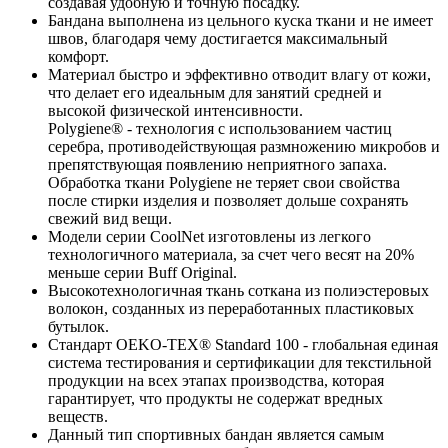
создавая удобную и точную посадку.
Бандана выполнена из цельного куска ткани и не имеет
швов, благодаря чему достигается максимальный
комфорт.
Материал быстро и эффективно отводит влагу от кожи,
что делает его идеальным для занятий средней и
высокой физической интенсивности.
Polygiene® - технология с использованием частиц
серебра, противодействующая размножению микробов и
препятствующая появлению неприятного запаха.
Обработка ткани Polygiene не теряет свои свойства
после стирки изделия и позволяет дольше сохранять
свежий вид вещи.
Модели серии CoolNet изготовлены из легкого
технологичного материала, за счет чего весят на 20%
меньше серии Buff Original.
Высокотехнологичная ткань соткана из полиэстеровых
волокон, созданных из переработанных пластиковых
бутылок.
Стандарт OEKO-TEX® Standard 100 - глобальная единая
система тестирования и сертификации для текстильной
продукции на всех этапах производства, которая
гарантирует, что продукты не содержат вредных
веществ.
Данный тип спортивных бандан является самым