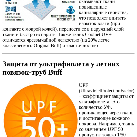
оказывают ткани
повышенные
капиллярные свойства,
что позволяет впитать
избыток влаги (при
контакте с мокрой кожей), перенести ее в наружный слой
ткани и быстро испарить. Также ткань Coolnet UV+
отличается чрезвычайной легкостью (на 20% легче
классического Original Buff) и эластичностью
Защита от ультрафиолета у летних
повязок-труб Buff
UPF
(UltravioletProtectionFactor)
– коэффициент защиты от
ультрафиолета. Это
количество УФ,
проникающее через ткань
и достигающее кожного
покрова. Например, ткань
со значением UPF 50
пропустит только 1/50