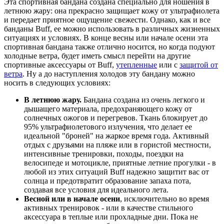
Эта спортивная бандана создана специально для ношения в
летнюю жару: она прекрасно защищает кожу от ультрафиолета
и передает приятное ощущение свежести. Однако, как и все
банданы Buff, ее можно использовать в различных жизненных
ситуациях и условиях. В конце весны или начале осени эта
спортивная бандана также отлично носится, но когда подуют
холодные ветра, будет иметь смысл перейти на другие
спортивные аксессуары от Buff,
утепленные
или с
защитой от
ветра
. Ну а до наступления холодов эту бандану можно
носить в следующих условиях:
В летнюю жару.
Бандана создана из очень легкого и
дышащего материала, предохраняющего кожу от
солнечных ожогов и перегревов. Ткань блокирует до
95% ультрафиолетового излучения, что делает ее
идеальной "броней" на жаркое время года. Активный
отдых с друзьями на пляже или в гористой местности,
интенсивные тренировки, походы, поездки на
велосипеде и мотоцикле, приятные летние прогулки - в
любой из этих ситуаций Buff надежно защитит вас от
солнца и предотвратит образование запаха пота,
создавая все условия для идеального лета.
Весной или в начале осени
, исключительно во время
активных тренировок - или в качестве стильного
аксессуара в теплые или прохладные дни. Пока не