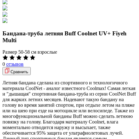
Бандана-труба летняя Buff Coolnet UV+ Fiyeh
Multi
Размер
50-58 см взрослые
0
отзывов
Сравнить
Летняя бандана сделана из спортивного и технологичного
материала CoolNet - аналог известного Coolmax! Самая легкая
и "дышащая" спортивная бандана-труба из серии CoolNet Buff
для жарких летних месяцев. Надевают такую бандану на
голову во время занятий спортом, при отдыхе летом на пляже
или на шею при езде на мотоцикле или велосипеде. Также из
многофункциональной банданы Buff можно сделать летнюю
повязку на голову. Благодаря материалу Coolnet, влага
моментально отводится наружу и высыхает, также
обеспечивается 95% защита от ультрафиолетовых лучей.
Данный тип спортивных бандан является самым