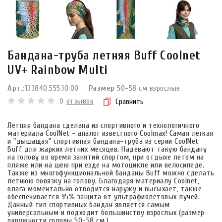
Бандана-труба летняя Buff Coolnet
UV+ Rainbow Multi
Арт.:
133840.555.10.00
Размер
50-58 см взрослые
0
отзывов
Сравнить
Летняя бандана сделана из спортивного и технологичного
материала CoolNet - аналог известного Coolmax! Самая легкая
и "дышащая" спортивная бандана-труба из серии CoolNet
Buff для жарких летних месяцев. Надевают такую бандану
на голову во время занятий спортом, при отдыхе летом на
пляже или на шею при езде на мотоцикле или велосипеде.
Также из многофункциональной банданы Buff можно сделать
летнюю повязку на голову. Благодаря материалу Coolnet,
влага моментально отводится наружу и высыхает, также
обеспечивается 95% защита от ультрафиолетовых лучей.
Данный тип спортивных бандан является самым
универсальным и подходит большинству взрослых (размер
окружности головы 50-58 см.)