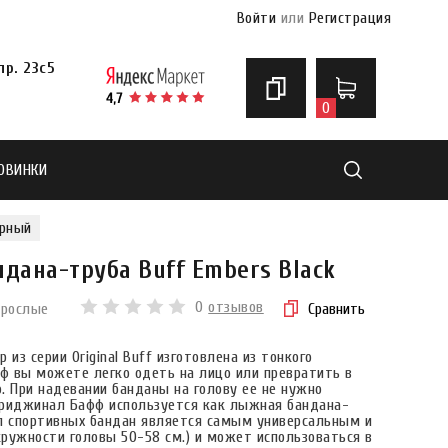
Войти
или
Регистрация
р. 23с5
0
ОВИНКИ
Найти
рный
дана-труба Buff Embers Black
0
отзывов
зрослые
Сравнить
з серии Original Buff изготовлена из тонкого
рф вы можете легко одеть на лицо или превратить в
ю. При надевании банданы на голову ее не нужно
 Ориджинал Бафф используется как лыжная бандана-
п спортивных бандан является самым универсальным и
ружности головы 50-58 см.) и может использоваться в