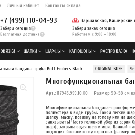
а
Личный кабинет
Контакты склада
+7 (499) 110-04-93
Варшавская, Каширский п
Забери сегодня
Забери заказ сегодня
Бесплатная доставка
Работаем с 9:00 – 18:00
ПОВЯЗКИ
ШАПКИ
ШАРФЫ
КАПЮШОНЫ
РАСПРОДАЖА
Н
альная бандана-труба Buff Embers Black
ORIGINAL BUFF
Че
Многофункциональная бан
Арт.:
117945.999.10.00
Размер
50-58 см в
Многофункциональная бандана-трансформер и
полиэстера в виде трубы. Такой легкий ша
шапку, маску, повязку на голову или на ше
завязывать! Часто головной убор из серии
шарф, закрывающая шею и уши. Данный ти
подходит большинству взрослых (размер ок