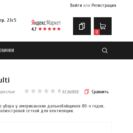
Войти
или
Регистрация
р. 23с5
0
ОВИНКИ
Найти
lti
0
отзывов
зрослые
Сравнить
 убора у американских дальнобойщиков 80-х годов.
полиэстровой сеткой для вентиляции.