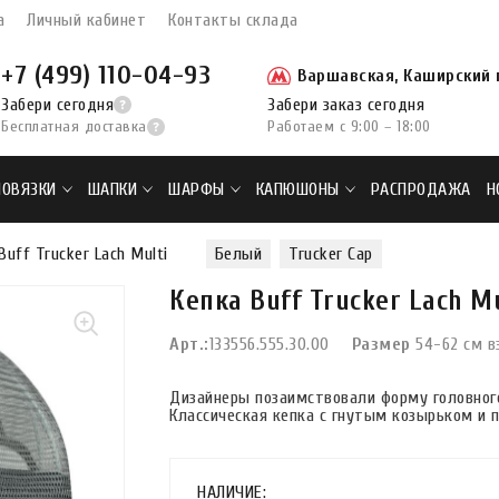
а
Личный кабинет
Контакты склада
+7 (499) 110-04-93
Варшавская, Каширский п
Забери сегодня
Забери заказ сегодня
Бесплатная доставка
Работаем с 9:00 – 18:00
ПОВЯЗКИ
ШАПКИ
ШАРФЫ
КАПЮШОНЫ
РАСПРОДАЖА
Н
Buff Trucker Lach Multi
Белый
Trucker Cap
Кепка Buff Trucker Lach Mu
Арт.:
133556.555.30.00
Размер
54-62 см в
Дизайнеры позаимствовали форму головного
Классическая кепка с гнутым козырьком и 
НАЛИЧИЕ: