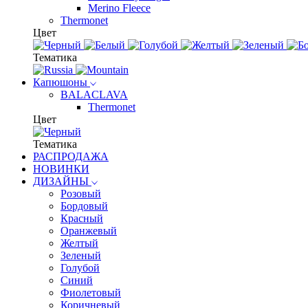
Merino Fleece
Thermonet
Цвет
Тематика
Капюшоны
BALACLAVA
Thermonet
Цвет
Тематика
РАСПРОДАЖА
НОВИНКИ
ДИЗАЙНЫ
Розовый
Бордовый
Красный
Оранжевый
Желтый
Зеленый
Голубой
Синий
Фиолетовый
Коричневый