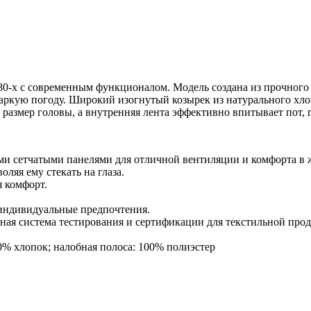
ль 80-х с современным функционалом. Модель создана из прочно
аркую погоду. Широкий изогнутый козырек из натурального хло
размер головы, а внутренняя лента эффективно впитывает пот, п
и сетчатыми панелями для отличной вентиляции и комфорта в 
ляя ему стекать на глаза.
я комфорт.
 индивидуальные предпочтения.
ая система тестирования и сертификации для текстильной проду
0% хлопок; налобная полоса: 100% полиэстер