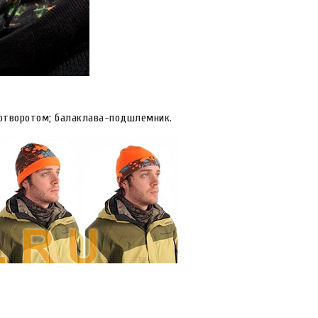
с отворотом; балаклава-подшлемник.