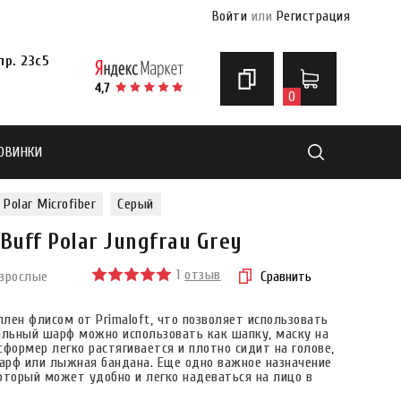
Войти
или
Регистрация
р. 23с5
0
ОВИНКИ
Найти
Polar Microfiber
Серый
uff Polar Jungfrau Grey
1
отзыв
взрослые
Сравнить
плен флисом от Primaloft, что позволяет использовать
альный шарф можно использовать как шапку, маску на
ормер легко растягивается и плотно сидит на голове,
арф или лыжная бандана. Еще одно важное назначение
оторый может удобно и легко надеваться на лицо в