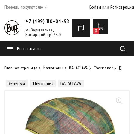
Помощь покупателю
Войти
или
Регистрация
+7 (499) 110-04-93
м. Варшавская,
0
Каширский пр. 23с5
Весь каталог
Найти
Главная страница
Капюшоны
BALACLAVA
Thermonet
Балакл
Зеленый
Thermonet
BALACLAVA