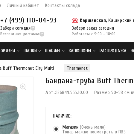
а
Личный кабинет
Контакты склада
+7 (499) 110-04-93
Варшавская, Каширский п
Забери сегодня
Забери заказ сегодня
Бесплатная доставка
Работаем с 9:00 – 18:00
ПОВЯЗКИ
ШАПКИ
ШАРФЫ
КАПЮШОНЫ
РАСПРОДАЖА
Н
 Buff Thermonet Eiry Multi
Thermonet
Бандана-труба Buff Thermo
Арт.:
136849.555.10.00
Размер
50-58 см в
НАЛИЧИЕ:
Магазин
(Очень мало)
Товар можно посмотреть в ПВЗ