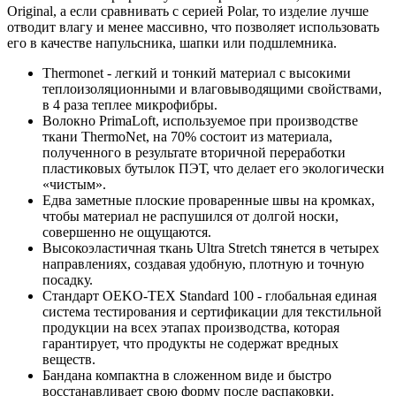
Original, а если сравнивать с серией Polar, то изделие лучше
отводит влагу и менее массивно, что позволяет использовать
его в качестве напульсника, шапки или подшлемника.
Thermonet - легкий и тонкий материал с высокими
теплоизоляционными и влаговыводящими свойствами,
в 4 раза теплее микрофибры.
Волокно PrimaLoft, используемое при производстве
ткани ThermoNet, на 70% состоит из материала,
полученного в результате вторичной переработки
пластиковых бутылок ПЭТ, что делает его экологически
«чистым».
Едва заметные плоские проваренные швы на кромках,
чтобы материал не распушился от долгой носки,
совершенно не ощущаются.
Высокоэластичная ткань Ultra Stretch тянется в четырех
направлениях, создавая удобную, плотную и точную
посадку.
Стандарт OEKO-TEX Standard 100 - глобальная единая
система тестирования и сертификации для текстильной
продукции на всех этапах производства, которая
гарантирует, что продукты не содержат вредных
веществ.
Бандана компактна в сложенном виде и быстро
восстанавливает свою форму после распаковки.