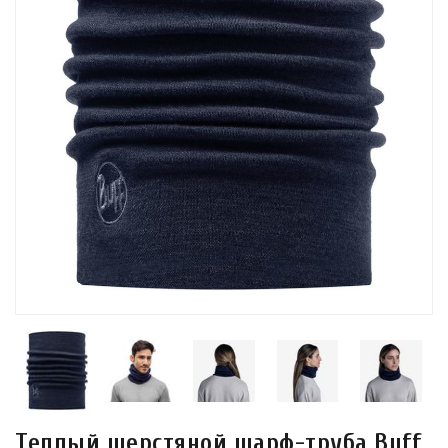
Теплый шерстяной шарф-труба Buff