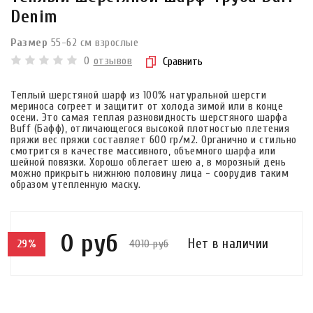
Denim
Размер
55-62 см взрослые
0
отзывов
Сравнить
Теплый шерстяной шарф из 100% натуральной шерсти
мериноса согреет и защитит от холода зимой или в конце
осени. Это самая теплая разновидность шерстяного шарфа
Buff (Бафф), отличающегося высокой плотностью плетения
пряжи вес пряжи составляет 600 гр/м2. Органично и стильно
смотрится в качестве массивного, объемного шарфа или
шейной повязки. Хорошо облегает шею а, в морозный день
можно прикрыть нижнюю половину лица - соорудив таким
образом утепленную маску.
0 руб
Нет в наличии
4010 руб
29%