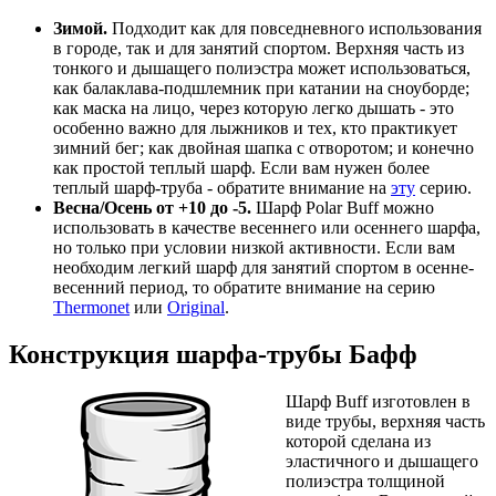
Зимой.
Подходит как для повседневного использования
в городе, так и для занятий спортом. Верхняя часть из
тонкого и дышащего полиэстра может использоваться,
как балаклава-подшлемник при катании на сноуборде;
как маска на лицо, через которую легко дышать - это
особенно важно для лыжников и тех, кто практикует
зимний бег; как двойная шапка с отворотом; и конечно
как простой теплый шарф. Если вам нужен более
теплый шарф-труба - обратите внимание на
эту
серию.
Весна/Осень от +10 до -5.
Шарф Polar Buff можно
использовать в качестве весеннего или осеннего шарфа,
но только при условии низкой активности. Если вам
необходим легкий шарф для занятий спортом в осенне-
весенний период, то обратите внимание на серию
Thermonet
или
Original
.
Конструкция шарфа-трубы Бафф
Шарф Buff изготовлен в
виде трубы, верхняя часть
которой сделана из
эластичного и дышащего
полиэстра толщиной