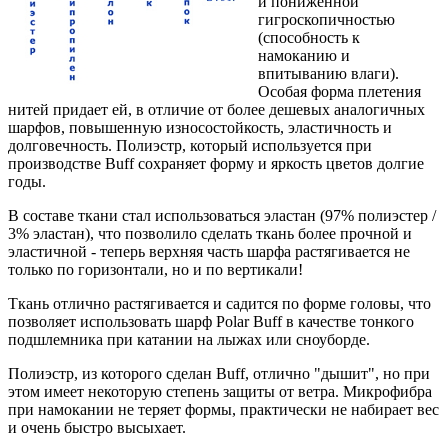
и пониженной
гигроскопичностью
(способность к
намоканию и
впитыванию влаги).
Особая форма плетения
нитей придает ей, в отличие от более дешевых аналогичных
шарфов, повышенную износостойкость, эластичность и
долговечность. Полиэстр, который используется при
производстве Buff сохраняет форму и яркость цветов долгие
годы.
В составе ткани стал использоваться эластан (97% полиэстер /
3% эластан), что позволило сделать ткань более прочной и
эластичной - теперь верхняя часть шарфа растягивается не
только по горизонтали, но и по вертикали!
Ткань отлично растягивается и садится по форме головы, что
позволяет использовать шарф Polar Buff в качестве тонкого
подшлемника при катании на лыжах или сноуборде.
Полиэстр, из которого сделан Buff, отлично "дышит", но при
этом имеет некоторую степень защиты от ветра. Микрофибра
при намокании не теряет формы, практически не набирает вес
и очень быстро высыхает.