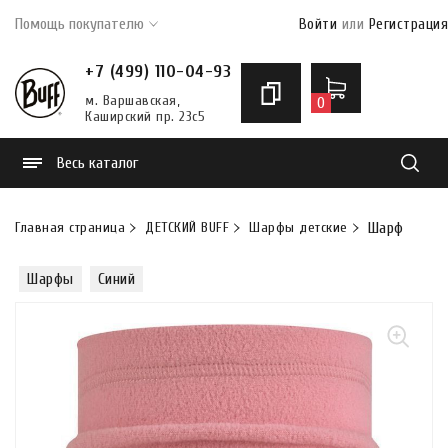
Помощь покупателю
Войти
или
Регистрация
+7 (499) 110-04-93
м. Варшавская,
0
Каширский пр. 23с5
Весь каталог
Найти
Главная страница
ДЕТСКИЙ BUFF
Шарфы детские
Шарф-труба 
Шарфы
Синий