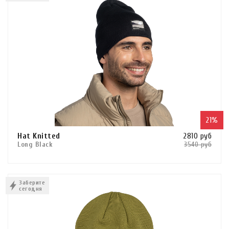
КУПИТЬ В 1 КЛИК
Hat Wool Heavyweight
Hat Wool Iightweight
Hat Wool Midweight
Merino Heavyweight
толщина (мм)
1
2
21%
3
Hat Knitted
2810 руб
5
Long Black
3540 руб
Сравнить
7
В КОРЗИНУ
Утепление (внутри)
Заберите
сегодня
флис полностью
КУПИТЬ В 1 КЛИК
% шерсти