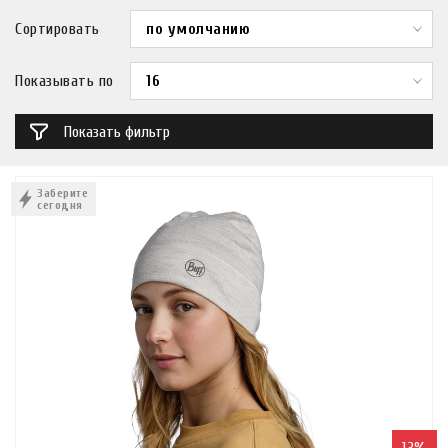
Сортировать
по умолчанию
Показывать по
16
Показать фильтр
ФИЛЬТР
Закрыть
Заберите
сегодня
Цена ₽
от
до
сезон
всесезонные
весна-осень