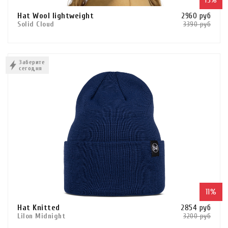
13%
зима
Hat Wool Iightweight
2960 руб
осень-зима
Solid Cloud
3390 руб
Сравнить
размер
50-58 см взрослые
В КОРЗИНУ
Заберите
сегодня
53-62 см взрослые
КУПИТЬ В 1 КЛИК
55-62 см взрослые
основной материал
Dryflx
Polartec 100/Трикотаж
Primaloft
Полиэстер
Трикотаж
11%
Хлопок
Hat Knitted
2854 руб
Lilon Midnight
3200 руб
Шерсть