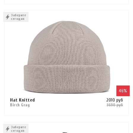
Сравнить
конструкция
В КОРЗИНУ
Заберите
шапка
сегодня
КУПИТЬ В 1 КЛИК
шапка-бини
шапка-бини вязаная
шапка вязаная
серия
Hat Crossknit
Hat Dryflx
Hat Knitted
46%
Hat Knitted Polar
Hat Knitted
2010 руб
Hat Merino Active
Birch Gray
3690 руб
Hat Merino Fleece
Сравнить
Hat Microfiber Reversible
В КОРЗИНУ
Заберите
Hat Polar
сегодня