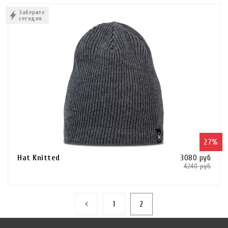
В КОРЗИНУ
Заберите
сегодня
КУПИТЬ В 1 КЛИК
27%
Hat Knitted
3080 руб
4240 руб
Сравнить
В КОРЗИНУ
1
2
КУПИТЬ В 1 КЛИК