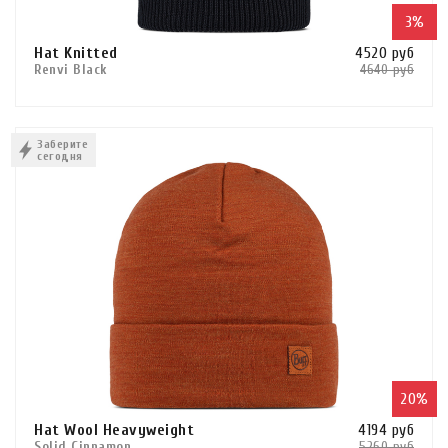
3%
Hat Knitted
4520 руб
Renvi Black
4640 руб
Сравнить
В КОРЗИНУ
Заберите
сегодня
КУПИТЬ В 1 КЛИК
20%
Hat Wool Heavyweight
4194 руб
Solid Cinnamon
5260 руб