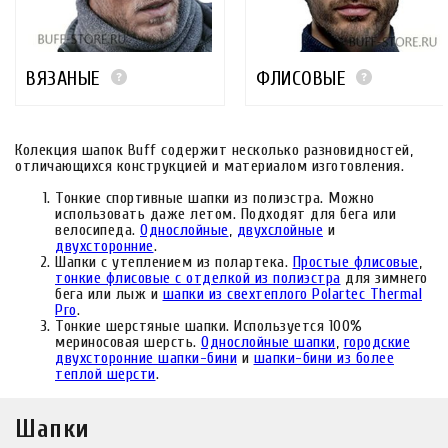
ВЯЗАНЫЕ
ФЛИСОВЫЕ
Колекция шапок Buff содержит несколько разновидностей,
отличающихся конструкцией и материалом изготовления.
Тонкие спортивные шапки из полиэстра. Можно
использовать даже летом. Подходят для бега или
велосипеда.
Однослойные
,
двухслойные
и
двухсторонние
.
Шапки с утеплением из полартека.
Простые флисовые
,
тонкие флисовые с отделкой из полиэстра
для зимнего
бега или лыж и
шапки из свехтеплого Polartec Thermal
Pro
.
Тонкие шерстяные шапки. Используется 100%
мериносовая шерсть.
Однослойные шапки
,
городские
двухсторонние шапки-бини
и
шапки-бини из более
теплой шерсти
.
Шапки