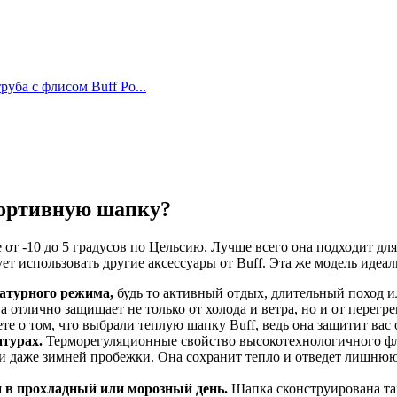
уба с флисом Buff Po...
портивную шапку?
от -10 до 5 градусов по Цельсию. Лучше всего она подходит для
ует использовать другие аксессуары от Buff. Эта же модель иде
ратурного режима,
будь то активный отдых, длительный поход и
а отлично защищает не только от холода и ветра, но и от перегре
 о том, что выбрали теплую шапку Buff, ведь она защитит вас о
атурах.
Терморегуляционные свойство высокотехнологичного фл
 даже зимней пробежки. Она сохранит тепло и отведет лишнюю 
ки в прохладный или морозный день.
Шапка сконструирована так