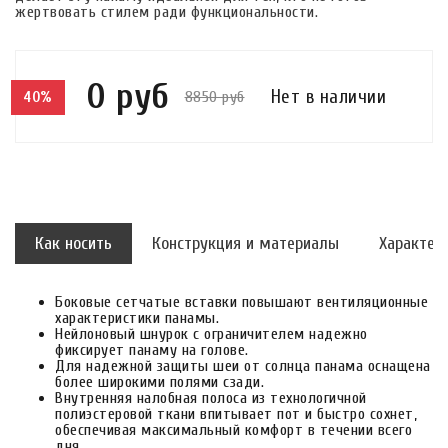
жертвовать стилем ради функциональности.
0 руб
Нет в наличии
8850 руб
40%
Как носить
Конструкция и материалы
Характер
Боковые сетчатые вставки повышают вентиляционные
характеристики панамы.
Нейлоновый шнурок с ограничителем надежно
фиксирует панаму на голове.
Для надежной защиты шеи от солнца панама оснащена
более широкими полями сзади.
Внутренняя налобная полоса из технологичной
полиэстеровой ткани впитывает пот и быстро сохнет,
обеспечивая максимальный комфорт в течении всего
дня.