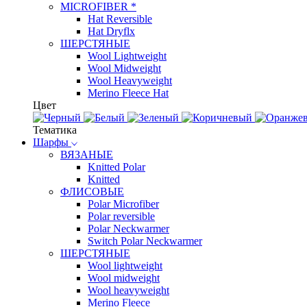
MICROFIBER *
Hat Reversible
Hat Dryflx
ШЕРСТЯНЫЕ
Wool Lightweight
Wool Midweight
Wool Heavyweight
Merino Fleece Hat
Цвет
Тематика
Шарфы
ВЯЗАНЫЕ
Knitted Polar
Knitted
ФЛИСОВЫЕ
Polar Microfiber
Polar reversible
Polar Neckwarmer
Switch Polar Neckwarmer
ШЕРСТЯНЫЕ
Wool lightweight
Wool midweight
Wool heavyweight
Merino Fleece