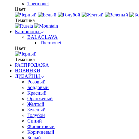
Thermonet
Цвет
Тематика
Капюшоны
BALACLAVA
Thermonet
Цвет
Тематика
РАСПРОДАЖА
НОВИНКИ
ДИЗАЙНЫ
Розовый
Бордовый
Красный
Оранжевый
Желтый
Зеленый
Голубой
Синий
Фиолетовый
Коричневый
Белый