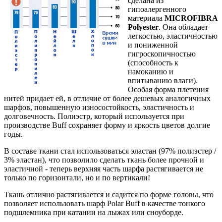
сделана из
гипоалергенного
материала
MICROFIBRA
Polyester
. Она обладает
легкостью, эластичностью
и пониженной
гигроскопичностью
(способность к
намоканию и
впитыванию влаги).
Особая форма плетения
нитей придает ей, в отличие от более дешевых аналогичных
шарфов, повышенную износостойкость, эластичность и
долговечность. Полиэстр, который используется при
производстве Buff сохраняет форму и яркость цветов долгие
годы.
В составе ткани стал использоваться эластан (97% полиэстер /
3% эластан), что позволило сделать ткань более прочной и
эластичной - теперь верхняя часть шарфа растягивается не
только по горизонтали, но и по вертикали!
Ткань отлично растягивается и садится по форме головы, что
позволяет использовать шарф Polar Buff в качестве тонкого
подшлемника при катании на лыжах или сноуборде.