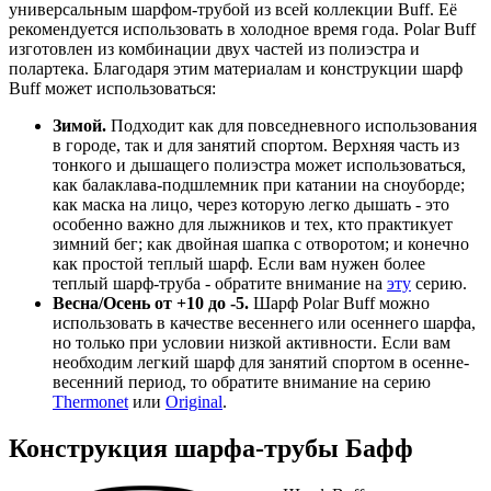
универсальным шарфом-трубой из всей коллекции Buff. Её
рекомендуется использовать в холодное время года. Polar Buff
изготовлен из комбинации двух частей из полиэстра и
полартека. Благодаря этим материалам и конструкции шарф
Buff может использоваться:
Зимой.
Подходит как для повседневного использования
в городе, так и для занятий спортом. Верхняя часть из
тонкого и дышащего полиэстра может использоваться,
как балаклава-подшлемник при катании на сноуборде;
как маска на лицо, через которую легко дышать - это
особенно важно для лыжников и тех, кто практикует
зимний бег; как двойная шапка с отворотом; и конечно
как простой теплый шарф. Если вам нужен более
теплый шарф-труба - обратите внимание на
эту
серию.
Весна/Осень от +10 до -5.
Шарф Polar Buff можно
использовать в качестве весеннего или осеннего шарфа,
но только при условии низкой активности. Если вам
необходим легкий шарф для занятий спортом в осенне-
весенний период, то обратите внимание на серию
Thermonet
или
Original
.
Конструкция шарфа-трубы Бафф