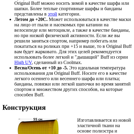
Original Buff можно носить зимой в качестве шарфа или
шапки. Более теплые спортивные шарфы и банданы
представлены в
этой
категории.
Летом до +20С.
Может использоваться в качестве маски
на лицо от пыли и насекомых при катании на
велосипеде или мотоцикле, а также в качестве банданы,
но при низкой физической активности. Если же вы
решили заняться спортом, например побегать или
покататься на роликах при +15 и выше, то в Original Buff
вам будет жарковато. Для этих целей рекомендуется
использовать более легкий и "дышащий" Buff из серии
High UV
, сделанный из Coolmax.
Весна/Осень от +10 до -5.
Это идеальная температура
использования для Original Buff. Носите его в качестве
легкого осеннего или весеннего шарфа или платка;
банданы, повязки или легкой шапочки во время занятий
спортом и множеством других способов, на которые
способен Buff.
Конструкция
Изготавливается из новой
эластичной ткани на
основе полиэстра и