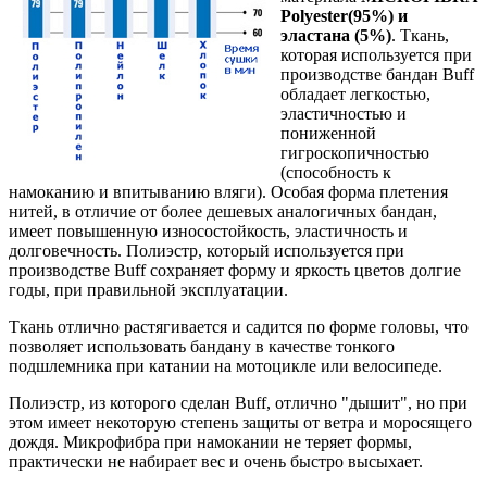
Polyester(95%) и
эластана (5%)
. Ткань,
которая используется при
производстве бандан Buff
обладает легкостью,
эластичностью и
пониженной
гигроскопичностью
(способность к
намоканию и впитыванию вляги). Особая форма плетения
нитей, в отличие от более дешевых аналогичных бандан,
имеет повышенную износостойкость, эластичность и
долговечность. Полиэстр, который используется при
производстве Buff сохраняет форму и яркость цветов долгие
годы, при правильной эксплуатации.
Ткань отлично растягивается и садится по форме головы, что
позволяет использовать бандану в качестве тонкого
подшлемника при катании на мотоцикле или велосипеде.
Полиэстр, из которого сделан Buff, отлично "дышит", но при
этом имеет некоторую степень защиты от ветра и моросящего
дождя. Микрофибра при намокании не теряет формы,
практически не набирает вес и очень быстро высыхает.