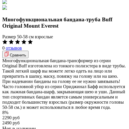
Многофункциональная бандана-труба Buff
Original Mount Everest
Размер
50-58 см взрослые
0
отзывов
Сравнить
Многофункциональная бандана-трансформер из серии
Original Buff изготовлена из тонкого полиэстера в виде трубы.
Такой легкий шарф вы можете легко одеть на лицо или
превратить в шапку, маску, повязку на голову или на шею.
При надевании банданы на голову ее не нужно завязывать!
Часто головной убор из серии Ориджинал Бафф используется
как лыжная бандана-шарф, закрывающая шею и уши. Данный
тип спортивных бандан является самым универсальным и
подходит большинству взрослых (размер окружности головы
50-58 см.) и может использоваться в любое время года.
8%
2290 руб
2490 руб
Нет в наличии