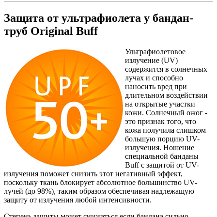
Защита от ультрафиолета у бандан-
труб Original Buff
Ультрафиолетовое
излучение (UV)
содержится в солнечных
лучах и способно
наносить вред при
длительном воздействии
на открытые участки
кожи. Солнечный ожог -
это признак того, что
кожа получила слишком
большую порцию UV-
излучения. Ношение
специальной банданы
Buff с защитой от UV-
излучения поможет снизить этот негативный эффект,
поскольку ткань блокирует абсолютное большинство UV-
лучей (до 98%), таким образом обеспечивая надлежащую
защиту от излучения любой интенсивности.
Степень защиты может снижаться если бандана сильно