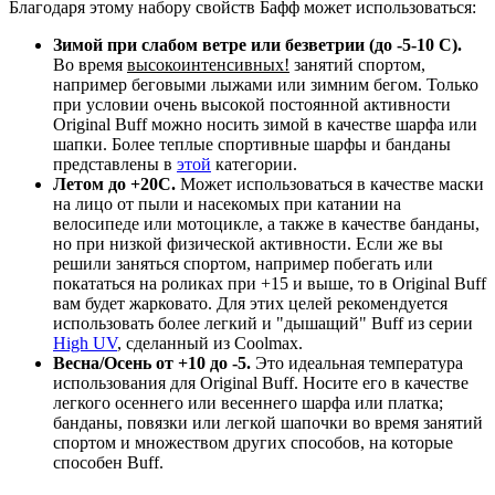
Благодаря этому набору свойств Бафф может использоваться:
Зимой при слабом ветре или безветрии (до -5-10 С).
Во время
высокоинтенсивных!
занятий спортом,
например беговыми лыжами или зимним бегом. Только
при условии очень высокой постоянной активности
Original Buff можно носить зимой в качестве шарфа или
шапки. Более теплые спортивные шарфы и банданы
представлены в
этой
категории.
Летом до +20С.
Может использоваться в качестве маски
на лицо от пыли и насекомых при катании на
велосипеде или мотоцикле, а также в качестве банданы,
но при низкой физической активности. Если же вы
решили заняться спортом, например побегать или
покататься на роликах при +15 и выше, то в Original Buff
вам будет жарковато. Для этих целей рекомендуется
использовать более легкий и "дышащий" Buff из серии
High UV
, сделанный из Coolmax.
Весна/Осень от +10 до -5.
Это идеальная температура
использования для Original Buff. Носите его в качестве
легкого осеннего или весеннего шарфа или платка;
банданы, повязки или легкой шапочки во время занятий
спортом и множеством других способов, на которые
способен Buff.