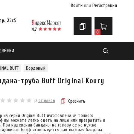
Войти
или
Регистрация
р. 23с5
0
ОВИНКИ
Найти
INAL BUFF
Бордовый
ана-труба Buff Original Koury
0
отзывов
Сравнить
з серии Original Buff изготовлена из тонкого
рф вы можете легко одеть на лицо или превратить в
ю. При надевании банданы на голову ее не нужно
 Ориджинал Бафф используется как лыжная бандана-