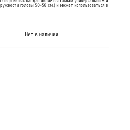
п спортивных бандан является самым универсальным и
ружности головы 50-58 см.) и может использоваться в
Нет в наличии