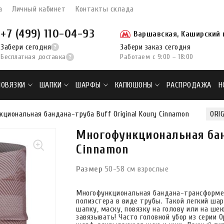
а
Личный кабинет
Контакты склада
+7 (499) 110-04-93
Варшавская, Каширский п
Забери сегодня
Забери заказ сегодня
Бесплатная доставка
Работаем с 9:00 – 18:00
ПОВЯЗКИ
ШАПКИ
ШАРФЫ
КАПЮШОНЫ
РАСПРОДАЖА
Н
циональная бандана-труба Buff Original Koury Cinnamon
ORIG
Многофункциональная банд
Cinnamon
Размер
50-58 см взрослые
Многофункциональная бандана-трансформер и
полиэстера в виде трубы. Такой легкий ша
шапку, маску, повязку на голову или на ше
завязывать! Часто головной убор из серии