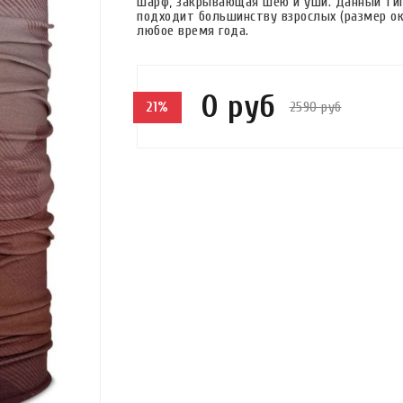
шарф, закрывающая шею и уши. Данный ти
подходит большинству взрослых (размер ок
любое время года.
0 руб
2590 руб
21%