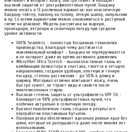
впитывает и испаряет влагу, быстро сохнет и обладает
высокой защитой от ультрафиолетовых лучей. Бандану
можно носить в 13 различных вариантах: как классическую
бандану-гейтер, повязку на голову, легкую шапку, напульсник
и пр. Со всеми вариантами можно ознакомиться в доступной
схеме на упаковке. Модель рассчитана на жаркую,
прохладную, ветреную и солнечную погоду при среднем
уровне активности.
100% Seamless - полностью бесшовная технология
производства, благодаря чему достигается
максимальный комфорт - бандана не перекручивается
и не натирает даже во время активного движения.
Microfiber Ultra Stretch - высокоэластичная ткань из
комбинации полиэстера и эластана, тянется в четырех
направлениях, создавая удобную, плотную и точную
посадку, степень растяжения - до 50% в длину и
ширину. Материал отлично впитывает влагу, очень
быстро сохнет, не теряет вида и свойств после
многочисленных стирок.
Высокая степень защиты от ультрафиолета UPF 50 -
блокируется 98% ультрафиолетовых лучей, что
особенно актуально в солнечную погоду.
Высокотехнологичная ткань создана в результате
переработки пластиковых бутылок.
Лазерная резка обеспечивает идеально ровные края без
швов, которые не распушаются даже после многих лет
использования.