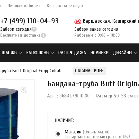
а
Личный кабинет
Контакты склада
+7 (499) 110-04-93
Варшавская, Каширский п
Забери сегодня
Забери заказ сегодня
Бесплатная доставка
Работаем с 9:00 – 18:00
ШАРФЫ
КАПЮШОНЫ
РАСПРОДАЖА
НОВИНКИ
ДИЗАЙНЫ
руба Buff Original Frigy Cobalt
ORIGINAL BUFF
Бандана-труба Buff Origina
Арт.:
136841.791.10.00
Размер
50-58 см в
НАЛИЧИЕ:
Магазин
(Очень мало)
Товар можно посмотреть в ПВЗ