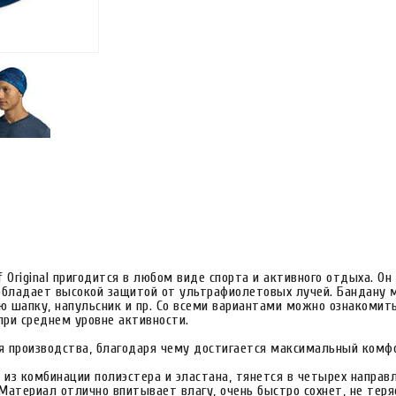
Original пригодится в любом виде спорта и активного отдыха. Он 
 обладает высокой защитой от ультрафиолетовых лучей. Бандану м
ую шапку, напульсник и пр. Со всеми вариантами можно ознакомит
при среднем уровне активности.
я производства, благодаря чему достигается максимальный комфо
нь из комбинации полиэстера и эластана, тянется в четырех напра
Материал отлично впитывает влагу, очень быстро сохнет, не теря