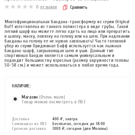
0
отзывов
Сравнить
Многофункциональная бандана-трансформер из серии Original
Buff изготовлена из тонкого полиэстера в виде трубы. Такой
легкий шарф вы можете легко одеть на лицо или превратить
в шапку, маску, повязку на голову или на шею. При надевании
банданы на голову ее не нужно завязывать! Часто головной
убор из серии Ориджинал Бафф используется как лыжная
бандана-шарф, закрывающая шею и уши. Данный тип
спортивных бандан является самым универсальным и
подходит большинству взрослых (размер окружности головы
50-58 см.) и может использоваться в любое время года.
НАЛИЧИЕ:
Магазин
(Очень мало)
Товар можно посмотреть в ПВЗ
Доставка
400 ₽,
завтра
Самовывоз из ПВЗ
Бесплатно,
сегодня до 18:00
Срочная доставка
1000 ₽,
сегодня
(для Москвы)