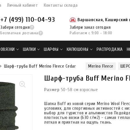
а
Личный кабинет
Контакты склада
+7 (499) 110-04-93
Варшавская, Каширский п
Забери сегодня
Забери заказ сегодня
Бесплатная доставка
Работаем с 9:00 – 18:00
ПОВЯЗКИ
ШАПКИ
ШАРФЫ
КАПЮШОНЫ
РАСПРОДАЖА
Н
Шарф-труба Buff Merino Fleece Cedar
Merino Fleece
ШЕР
Шарф-труба Buff Merino F
Размер
50-58 см взрослые
Шапка Buff из новой серии Merino Wool Fle
условиях, для спортивных активностей с н
выбор для туристов и альпинистов Подойде
плотностью вязки (630 г/м2) - самая тепла
легкая и приятная на ощупь ткань.