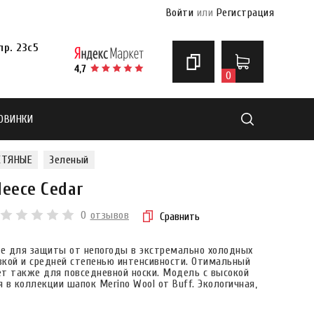
Войти
или
Регистрация
р. 23с5
0
ОВИНКИ
Найти
СТЯНЫЕ
Зеленый
leece Cedar
0
отзывов
Сравнить
ece для защиты от непогоды в экстремально холодных
изкой и средней степенью интенсивности. Отимальный
т также для повседневной носки. Модель с высокой
я в коллекции шапок Merino Wool от Buff. Экологичная,