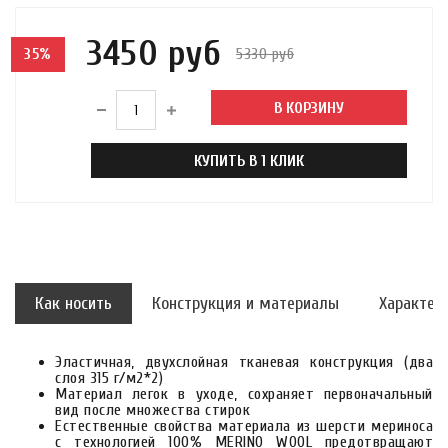
3450 руб
5330 руб
35%
В КОРЗИНУ
КУПИТЬ В 1 КЛИК
Как носить
Конструкция и материалы
Характер
Эластичная, двухслойная тканевая конструкция (два
слоя 315 г/м2*2)
Материал легок в уходе, сохраняет первоначальный
вид после множества стирок
Естественные свойства материала из шерсти мериноса
с технологией 100% MERINO WOOL предотвращают