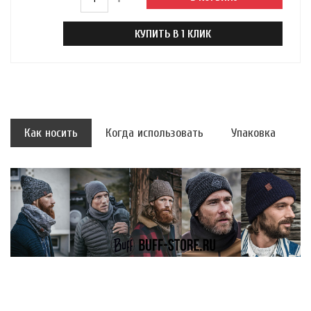
КУПИТЬ В 1 КЛИК
Как носить
Когда использовать
Упаковка
Р