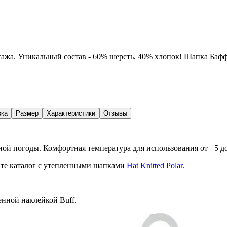
тажа. Уникальный состав - 60% шерсть, 40% хлопок! Шапка Бафф
вка
Размер
Характеристики
Отзывы
ной погоды. Комфортная температура для использования от +5 до
рите каталог с утепленными шапками
Hat Knitted Polar
.
нной наклейкой Buff.