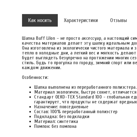
Как носить
Характеристики
Отзывы
Шапка Buff Lilon – не просто аксессуар, а настоящий с
качества материалов делает эту шапку идеальным до
Она изготовлена из экологически чистого материала и 
тепло в холодные дни, а легкий вес и мягкость делаю
будет выглядеть безупречно на протяжении многих сез
стиль. Будь то прогулка по городу, зимний спорт или
каждом движении.
Особенности:
Шапка выполнена из переработанного полиэстера
Материал экологичен, быстро сохнет, отличается
Стандарт OEKO-TEX Standard 100 - глобальная ед
гарантирует, что продукты не содержат вредных
Назначение: повседневные
Состав: 100% переработанный полиэстер
Подкладка: без подкладки
Материал: синтетика
Помпон: без помпона