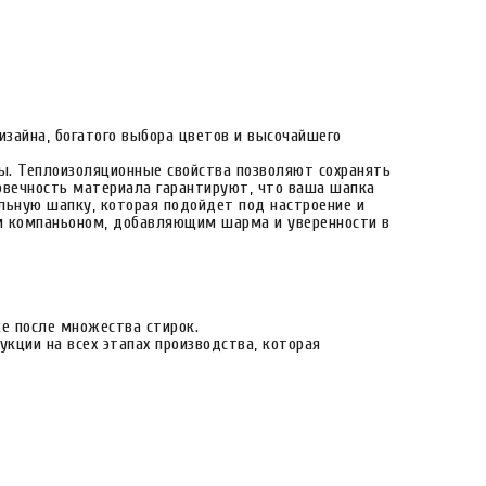
дизайна, богатого выбора цветов и высочайшего
ды. Теплоизоляционные свойства позволяют сохранять
говечность материала гарантируют, что ваша шапка
льную шапку, которая подойдет под настроение и
ым компаньоном, добавляющим шарма и уверенности в
же после множества стирок.
кции на всех этапах производства, которая