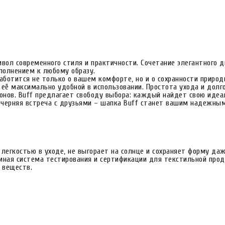
имвол современного стиля и практичности. Сочетание элегантного 
полнением к любому образу.
заботится не только о вашем комфорте, но и о сохранности приро
т её максимально удобной в использовании. Простота ухода и дол
онов. Buff предлагает свободу выбора: каждый найдет свою идеа
 вечерняя встреча с друзьями – шапка Buff станет вашим надежн
.
 легкостью в уходе, не выгорает на солнце и сохраняет форму да
иная система тестирования и сертификации для текстильной проду
 веществ.