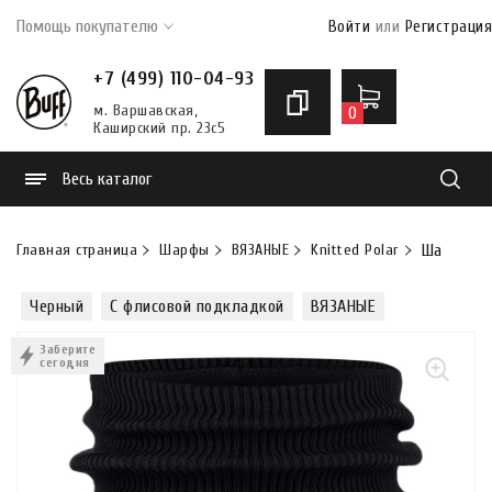
Помощь покупателю
Войти
или
Регистрация
+7 (499) 110-04-93
м. Варшавская,
0
Каширский пр. 23с5
Весь каталог
Найти
Главная страница
Шарфы
ВЯЗАНЫЕ
Knitted Polar
Шарф Buff
Черный
С флисовой подкладкой
ВЯЗАНЫЕ
Заберите
сегодня