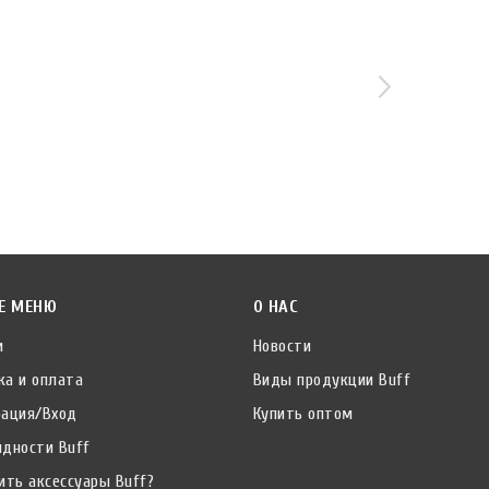
Е МЕНЮ
О НАС
и
Новости
ка и оплата
Виды продукции Buff
рация/Вход
Купить оптом
идности Buff
ить аксессуары Buff?