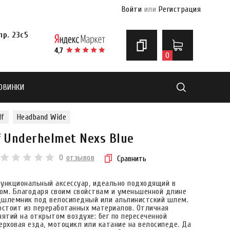
Войти
или
Регистрация
р. 23с5
0
ОВИНКИ
Найти
lf
Headband Wide
 Underhelmet Nexs Blue
0
отзывов
Сравнить
офункциональный аксессуар, идеально подходящий в
том. Благодаря своим свойствам и уменьшенной длине
одшлемник под велосипедный или альпинистский шлем.
остоит из переработанных материалов. Отличная
нятий на открытом воздухе: бег по пересеченной
верховая езда, мотоцикл или катание на велосипеде. Да