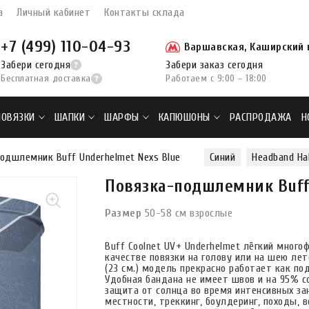
а
Личный кабинет
Контакты склада
+7 (499) 110-04-93
Варшавская, Каширский п
Забери сегодня
Забери заказ сегодня
Бесплатная доставка
Работаем с 9:00 – 18:00
ПОВЯЗКИ
ШАПКИ
ШАРФЫ
КАПЮШОНЫ
РАСПРОДАЖА
Н
одшлемник Buff Underhelmet Nexs Blue
Синий
Headband Ha
Повязка-подшлемник Buff
Размер
50-58 см взрослые
Buff Coolnet UV+ Underhelmet лёгкий мног
качестве повязки на голову или на шею ле
(23 см.) модель прекрасно работает как п
Удобная бандана не имеет швов и на 95% с
защита от солнца во время интенсивных за
местности, треккинг, боулдеринг, походы, 