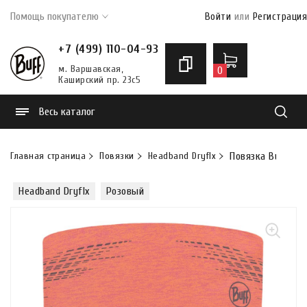
Помощь покупателю
Войти
или
Регистрация
+7 (499) 110-04-93
м. Варшавская,
0
Каширский пр. 23с5
Весь каталог
Найти
Главная страница
Повязки
Headband Dryflx
Повязка Buff DryF
Headband Dryflx
Розовый