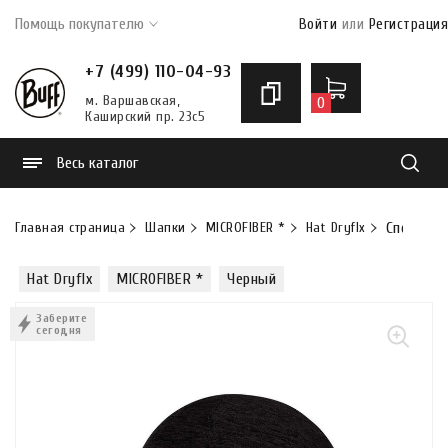
Помощь покупателю
Войти
или
Регистрация
+7 (499) 110-04-93
м. Варшавская,
0
Каширский пр. 23с5
Весь каталог
Найти
Главная страница
Шапки
MICROFIBER *
Hat Dryflx
Спортивн
Hat Dryflx
MICROFIBER *
Черный
Заберите
сегодня