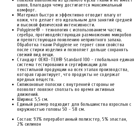
Повязка выполнена из цельного куска ткани и не имеет
швов, благодаря чему достигается максимальный
комфорт.
Материал быстро и эффективно отводит влагу от
кожи, что делает его идеальным для занятий средней
и высокой физической интенсивности.
Polygiene® - технология с использованием частиц
серебра, противодействующая размножению микробов
и препятствующая появлению неприятного запаха.
Обработка ткани Polygiene не теряет свои свойства
после стирки изделия и позволяет дольше сохранять
свежий вид вещи.
Стандарт OEKO-TEX® Standard 100 - глобальная единая
система тестирования и сертификации для
текстильной продукции на всех этапах производства,
которая гарантирует, что продукты не содержат
вредных веществ.
Силиконовые полоски с внутренней стороны не
позволят повязке сползать во время активных
движений.
Ширина: 5,5 см.
Единый размер подходит для большинства взрослых с
окружностью головы 50 - 58 см.
Состав: 93% переработанный полиэстер, 5% эластан,
2% силикон