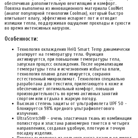
обеспечивая дополнительную вентиляцию и комфорт.
Повязка выполнена из инновационного материала CoolNet
(аналог популярной технологии Coolmax), который быстро
впитывает влагу, эффективно испаряет пот и отводит
излишки тепла, поддерживая ощущение прохлады и сухости
во время интенсивных нагрузок.
Особенности:
Технология охлаждения HeiQ Smart Temp динамически
реагирует на температуру тела. Функция
активируется, при повышении температуры тела,
запуская процесс охлаждения. После нормализации
температуры тела и исчезновения избытка влаги,
технология плавно деактивируется, сохраняя
естественный микроклимат. Технология специально
разработана для текстиля, прилегающего к коже и
обеспечивает оптимальный комфорт, повышая
производительность во время активных занятий
спортом или отдыха в жаркую погоду.
Высокая степень защиты от ультрафиолета UPF 50 -
блокируется 98% вредного ультрафиолетового
излучения.
UltraStretch® - очень эластичная ткань из комбинации
полиэстера и эластана равномерно тянется в четырех
направлениях, создавая удобную, плотную и точную
посадку изделия.