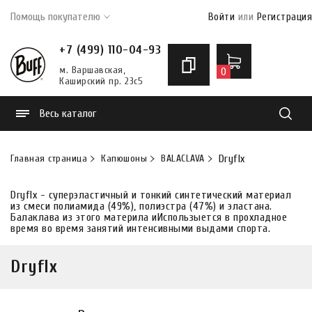
Помощь покупателю
Войти
или
Регистрация
+7 (499) 110-04-93
м. Варшавская,
0
Каширский пр. 23с5
Весь каталог
Найти
Главная страница
Капюшоны
BALACLAVA
Dryflx
Dryflx - суперэластичный и тонкий синтетический материал
из смеси полиамида (49%), полиэстра (47%) и эластана.
Балаклава из этого материла иИспользыется в прохладное
время во время занятий интенсивными выдами спорта.
Dryflx