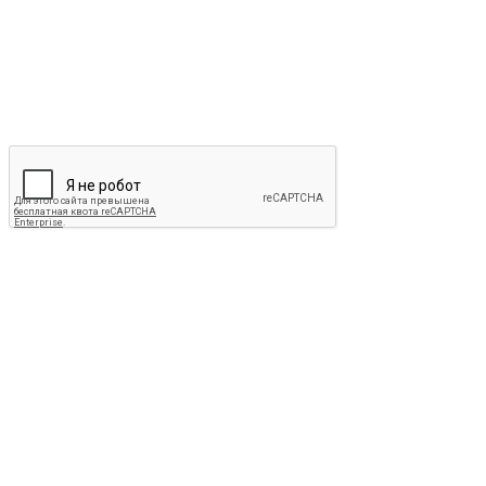
Оцените товар
*
Ваше имя
*
Электронная почта
*
Ваш комментарий
Отправить
Ранее вы смотрели
+7 (499) 110-04-93
info@buff-store.ru
Варшавская,
Каширский пр. 23с5