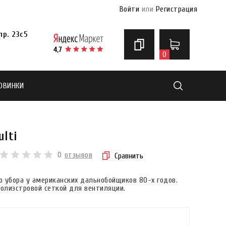
Войти
или
Регистрация
р. 23с5
0
ОВИНКИ
Найти
ulti
0
отзывов
Сравнить
 убора у американских дальнобойщиков 80-х годов.
полиэстровой сеткой для вентиляции.