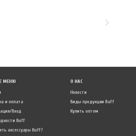
Е МЕНЮ
О НАС
и
Новости
ка и оплата
Виды продукции Buff
рация/Вход
Купить оптом
идности Buff
ить аксессуары Buff?