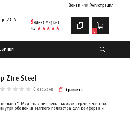
Войти
или
Регистрация
р. 23с5
0
ОВИНКИ
Найти
p Zire Steel
0
отзывов
Сравнить
"вельвет". Модель с не очень высокой верхней частью.
 внутри ободок из мягкого полиэстра для комфорта и